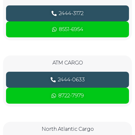
2444-3172
8551-6954
ATM CARGO
2444-0633
8722-7979
North Atlantic Cargo