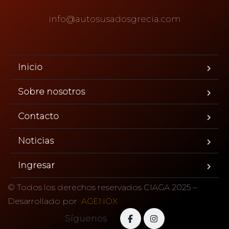
info@autosusadosgrecia.com
Inicio
Sobre nosotros
Contacto
Noticias
Ingresar
© Todos los derechos reservados CIAGA 2025 –
Desarrollado por
AGENOX
Síguenos