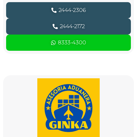
2444-2306
2444-2172
8333-4300