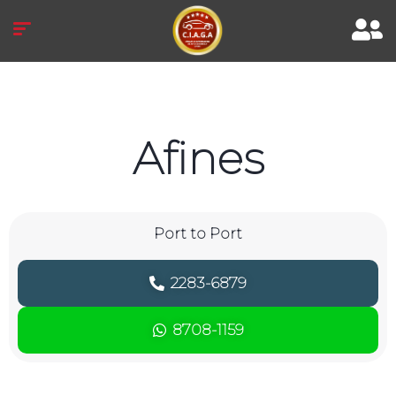
Afines
Port to Port
2283-6879
8708-1159