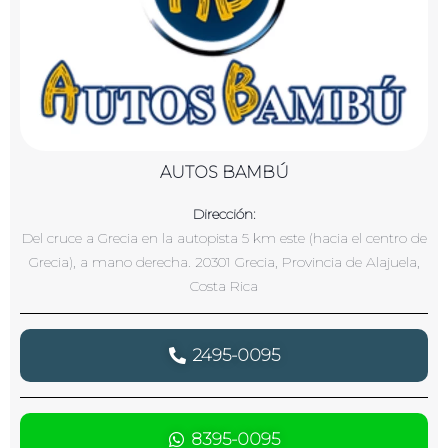
AUTOS BAMBÚ
Dirección:
Del cruce a Grecia en la autopista 5 km este (hacia el centro de
Grecia), a mano derecha. 20301 Grecia, Provincia de Alajuela,
Costa Rica
2495-0095
8395-0095