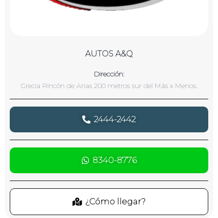
AUTOS A&Q
Dirección:
Grecia Rincón de Arias 200 metros sur del Más x Menos.
2444-2442
8340-8776
¿Cómo llegar?