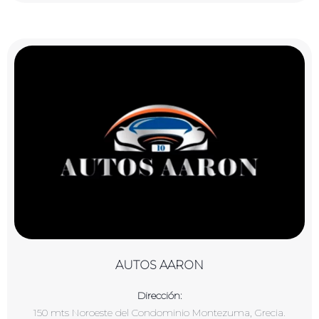
AUTOS AARON
Dirección:
150 mts Noroeste del Condominio Montezuma, Grecia.