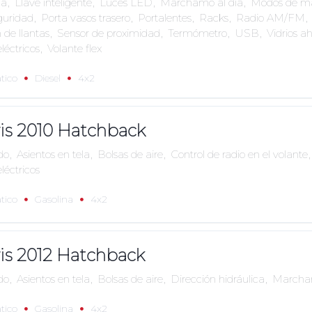
ia
,
Llave inteligente
,
Luces LED
,
Marchamo al día
,
Modos de m
guridad
,
Porta vasos trasero
,
Portalentes
,
Racks
,
Radio AM/FM
,
 de llantas
,
Sensor de proximidad
,
Termómetro
,
USB
,
Vidrios 
eléctricos
,
Volante flex
tico
Diesel
4x2
ris 2010 Hatchback
do
,
Asientos en tela
,
Bolsas de aire
,
Control de radio en el volante
,
eléctricos
tico
Gasolina
4x2
ris 2012 Hatchback
do
,
Asientos en tela
,
Bolsas de aire
,
Dirección hidráulica
,
Marcham
tico
Gasolina
4x2