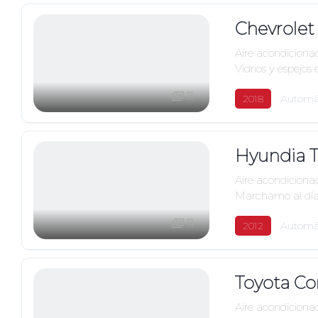
Chevrolet
Aire acondiciona
Vidrios y espejos 
11
2018
Automá
Hyundia T
Aire acondiciona
Marchamo al dí
11
2012
Automá
Toyota Cor
Aire acondiciona