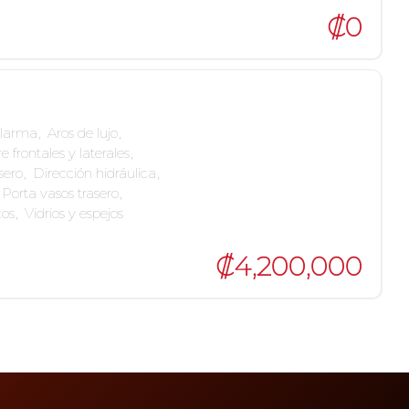
₡0
larma
,
Aros de lujo
,
e frontales y laterales
,
sero
,
Dirección hidráulica
,
Porta vasos trasero
,
cos
,
Vidrios y espejos
₡4,200,000