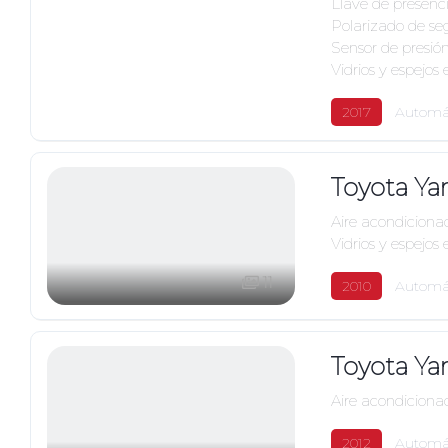
Llave de presenc
Polarizado de se
Sensor de presión
Vidrios y espejos 
2017
Automá
Toyota Ya
Aire acondiciona
Vidrios y espejos 
11
2010
Automá
Toyota Ya
Aire acondiciona
2012
Automá