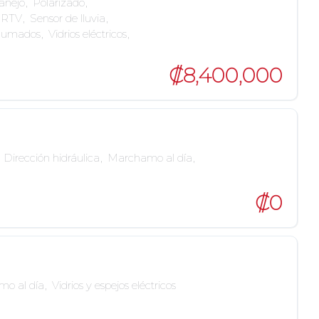
anejo
,
Polarizado
,
RTV
,
Sensor de lluvia
,
ahumados
,
Vidrios eléctricos
,
₡8,400,000
Dirección hidráulica
,
Marchamo al día
,
₡0
o al día
,
Vidrios y espejos eléctricos