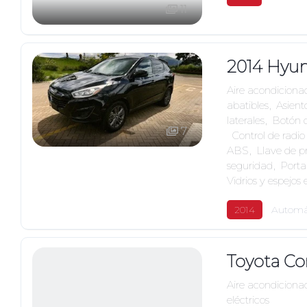
11
2014 Hyun
Aire acondiciona
abatibles
,
Asient
laterales
,
Botón 
7
,
Control de radio
ABS
,
Llave de p
seguridad
,
Porta
Vidrios y espejos 
2014
Automá
Toyota Cor
Aire acondiciona
eléctricos