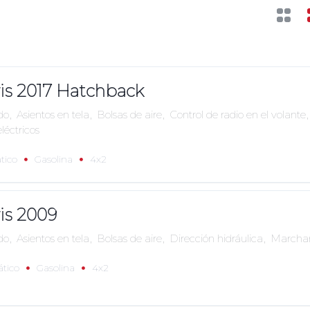
ris 2017 Hatchback
do
,
Asientos en tela
,
Bolsas de aire
,
Control de radio en el volante
,
eléctricos
tico
Gasolina
4x2
ris 2009
do
,
Asientos en tela
,
Bolsas de aire
,
Dirección hidráulica
,
Marcham
tico
Gasolina
4x2