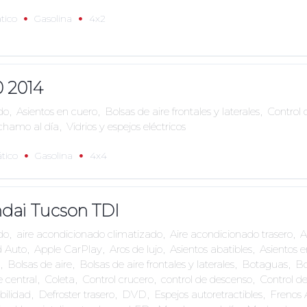
tico
Gasolina
4x2
0 2014
do
,
Asientos en cuero
,
Bolsas de aire frontales y laterales
,
Control 
hamo al día
,
Vidrios y espejos eléctricos
tico
Gasolina
4x4
dai Tucson TDI
do
,
aire acondicionado climatizado
,
Aire acondicionado trasero
,
A
d Auto
,
Apple CarPlay
,
Aros de lujo
,
Asientos abatibles
,
Asientos 
,
Bolsas de aire
,
Bolsas de aire frontales y laterales
,
Botaguas
,
Bo
e central
,
Coleta
,
Control crucero
,
control de descenso
,
Control de
bilidad
,
Defroster trasero
,
DVD
,
Espejos autoretractibles
,
Frenos