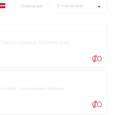
El más reciente
Ordenar por:
Dirección hidráulica
,
Marchamo al día
,
₡0
o al día
,
Vidrios y espejos eléctricos
₡0