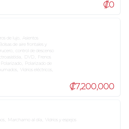
₡0
ros de lujo
,
Asientos
Bolsas de aire frontales y
crucero
,
control de descenso
ctroasistida
,
DVD
,
Frenos
Polarizado
,
Polarizado de
ahumados
,
Vidrios eléctricos
,
₡7,200,000
os
,
Marchamo al día
,
Vidrios y espejos