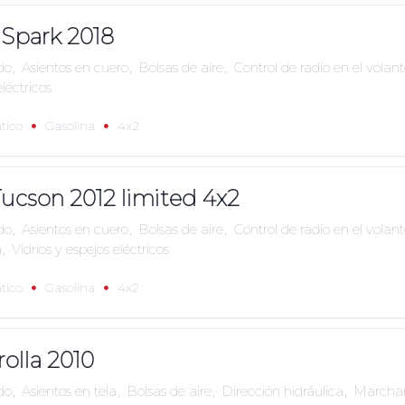
 Spark 2018
do
,
Asientos en cuero
,
Bolsas de aire
,
Control de radio en el volan
eléctricos
tico
Gasolina
4x2
ucson 2012 limited 4x2
do
,
Asientos en cuero
,
Bolsas de aire
,
Control de radio en el volan
a
,
Vidrios y espejos eléctricos
tico
Gasolina
4x2
olla 2010
do
,
Asientos en tela
,
Bolsas de aire
,
Dirección hidráulica
,
Marcham