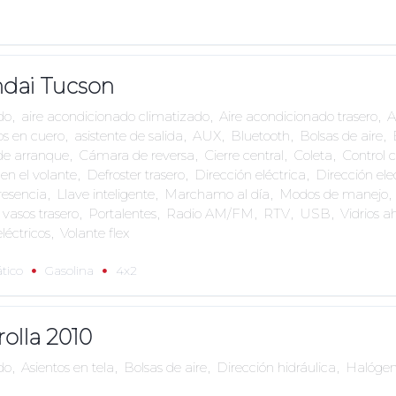
dai Tucson
do
,
aire acondicionado climatizado
,
Aire acondicionado trasero
,
A
os en cuero
,
asistente de salida
,
AUX
,
Bluetooth
,
Bolsas de aire
,
de arranque
,
Cámara de reversa
,
Cierre central
,
Coleta
,
Control 
 en el volante
,
Defroster trasero
,
Dirección eléctrica
,
Dirección ele
resencia
,
Llave inteligente
,
Marchamo al día
,
Modos de manejo
,
 vasos trasero
,
Portalentes
,
Radio AM/FM
,
RTV
,
USB
,
Vidrios 
eléctricos
,
Volante flex
tico
Gasolina
4x2
olla 2010
do
,
Asientos en tela
,
Bolsas de aire
,
Dirección hidráulica
,
Halógen