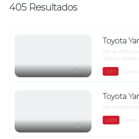
405
Resultados
Toyota Ya
Aire acondiciona
Vidrios y espejos 
10
2017
Automá
Toyota Ya
Aire acondiciona
2009
Automá
11