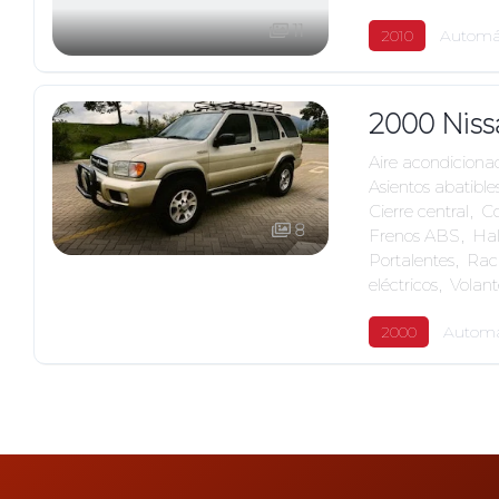
11
2010
Automá
2000 Niss
Aire acondiciona
Asientos abatible
Cierre central
,
Co
8
Frenos ABS
,
Ha
Portalentes
,
Rac
eléctricos
,
Volant
2000
Automá