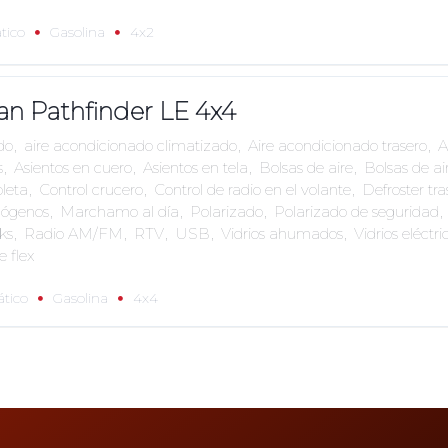
tico
Gasolina
4x2
an Pathfinder LE 4x4
do
,
aire acondicionado climatizado
,
Aire acondicionado trasero
,
A
s
,
Asientos en cuero
,
Asientos en tela
,
Bolsas de aire
,
Bolsas de air
leta
,
Control crucero
,
Control de radio en el volante
,
Defroster tra
lógenos
,
Marchamo al día
,
Polarizado
,
Polarizado de seguridad
,
ks
,
Radio AM/FM
,
RTV
,
USB
,
Vidrios ahumados
,
Vidrios eléctri
e flex
tico
Gasolina
4x4