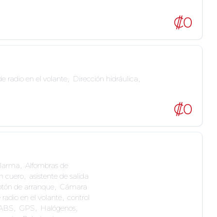
₡0
de radio en el volante
,
Dirección hidráulica
,
₡0
larma
,
Alfombras de
en cuero
,
asistente de salida
tón de arranque
,
Cámara
 radio en el volante
,
control
 ABS
,
GPS
,
Halógenos
,