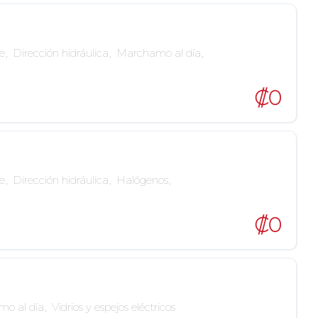
te
,
Dirección hidráulica
,
Marchamo al día
,
₡0
te
,
Dirección hidráulica
,
Halógenos
,
₡0
o al día
,
Vidrios y espejos eléctricos