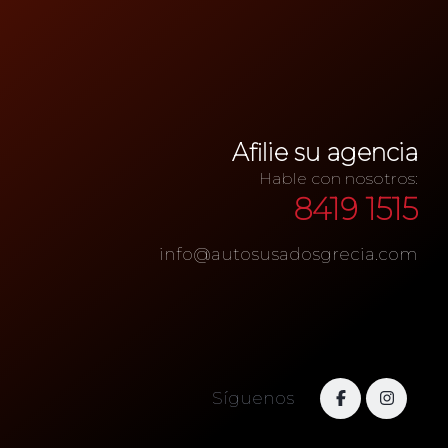
Afilie su agencia
Hable con nosotros:
8419 1515
info@autosusadosgrecia.com
Síguenos