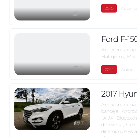
2010
Automá
12
Ford F-15
Aire acondiciona
Halógenos
,
Marc
12
2014
Automá
2017 Hyun
Aire acondiciona
bandeja
,
Androi
,
AUX
,
Bluetooth
7
de reversa
,
Cierr
dinámico de esta