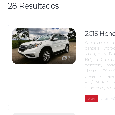
28
Resultados
2015 Hon
Aire acondiciona
bandeja
,
Androi
salida
,
AUX
,
Blu
7
Brújula
,
Calefacc
descenso
,
Contro
eléctrica
,
Direcci
presencia
,
Llave 
AM/FM
,
RTV
,
S
ahumados
,
Vidri
2015
Automá