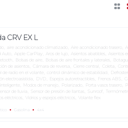
da CRV EX L
do
,
aire acondicionado climatizado
,
Aire acondicionado trasero
,
A
d Auto
,
Apple CarPlay
,
Aros de lujo
,
Asientos abatibles
,
Asientos 
etooth
,
Bolsas de aire
,
Bolsas de aire frontales y laterales
,
Botagu
ión de asientos
,
Cámara de reversa
,
Cierre central
,
Coleta
,
Contr
l de radio en el volante
,
control dinámico de estabilidad
,
Defroster
ón electroasistida
,
DVD
,
Espejos autoretractibles
,
Frenos ABS
,
G
inteligente
,
Modos de manejo
,
Polarizado
,
Porta vasos trasero
,
P
ensor de lluvia
,
Sensor de presión de llantas
,
Sunroof
,
Termómetr
os eléctricos
,
Vidrios y espejos eléctricos
,
Volante flex
tico
Gasolina
4x4