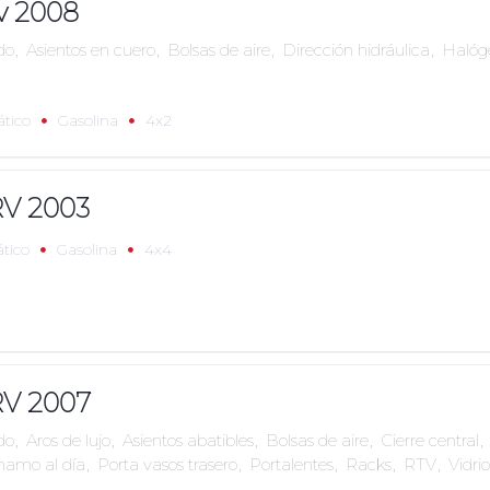
v 2008
do
,
Asientos en cuero
,
Bolsas de aire
,
Dirección hidráulica
,
Halóg
tico
Gasolina
4x2
V 2003
tico
Gasolina
4x4
V 2007
do
,
Aros de lujo
,
Asientos abatibles
,
Bolsas de aire
,
Cierre central
,
amo al día
,
Porta vasos trasero
,
Portalentes
,
Racks
,
RTV
,
Vidrio