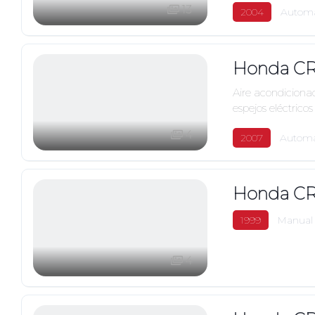
13
2004
Automá
Honda CR
Aire acondiciona
espejos eléctricos
4
2007
Automá
Honda CR
1999
Manual
4