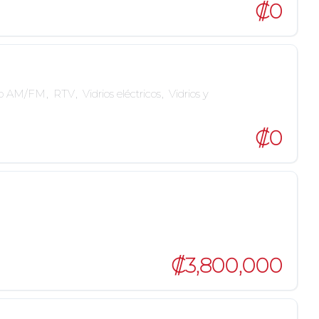
₡0
io AM/FM
,
RTV
,
Vidrios eléctricos
,
Vidrios y
₡0
₡3,800,000