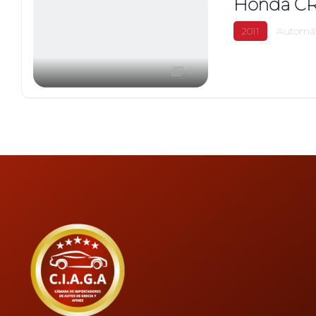
Honda CR
2011
Automát
4