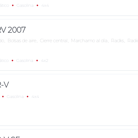
tico
Gasolina
4x4
V 2007
do
,
Bolsas de aire
,
Cierre central
,
Marchamo al día
,
Racks
,
Rad
tico
Gasolina
4x2
-V
Gasolina
4x4