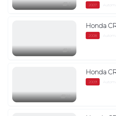
6
2007
Automá
Honda CR
2008
Automá
7
Honda CR
2009
Automá
10