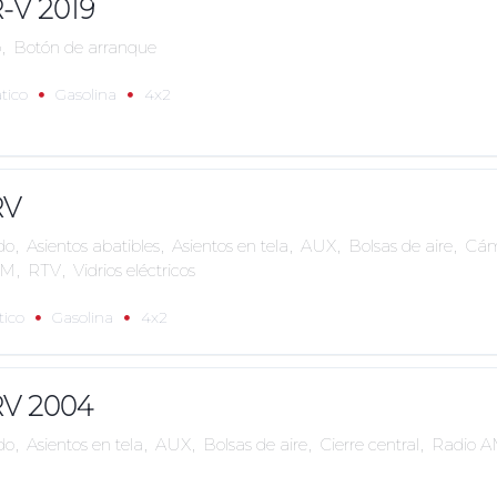
-V 2019
o
,
Botón de arranque
tico
Gasolina
4x2
RV
do
,
Asientos abatibles
,
Asientos en tela
,
AUX
,
Bolsas de aire
,
Cám
FM
,
RTV
,
Vidrios eléctricos
ico
Gasolina
4x2
V 2004
do
,
Asientos en tela
,
AUX
,
Bolsas de aire
,
Cierre central
,
Radio 