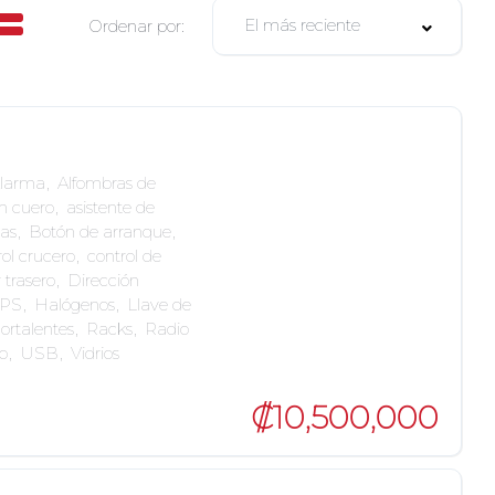
El más reciente
Ordenar por:
larma
,
Alfombras de
en cuero
,
asistente de
as
,
Botón de arranque
,
ol crucero
,
control de
 trasero
,
Dirección
PS
,
Halógenos
,
Llave de
ortalentes
,
Racks
,
Radio
o
,
USB
,
Vidrios
₡10,500,000