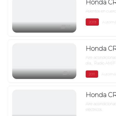
Honda CR
Asientos en cuer
2019
Automá
10
Honda C
Aire acondiciona
día
,
Radio AM/
6
2011
Automát
Honda CR
Aire acondiciona
eléctricos