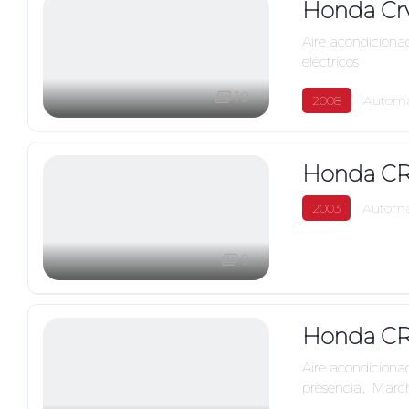
Honda Cr
Aire acondiciona
eléctricos
10
2008
Automá
Honda CR
2003
Automá
9
Honda CR
Aire acondiciona
presencia
,
March