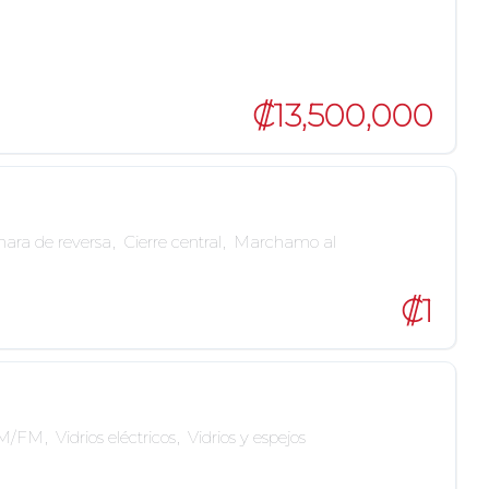
₡13,500,000
ara de reversa
,
Cierre central
,
Marchamo al
₡1
AM/FM
,
Vidrios eléctricos
,
Vidrios y espejos