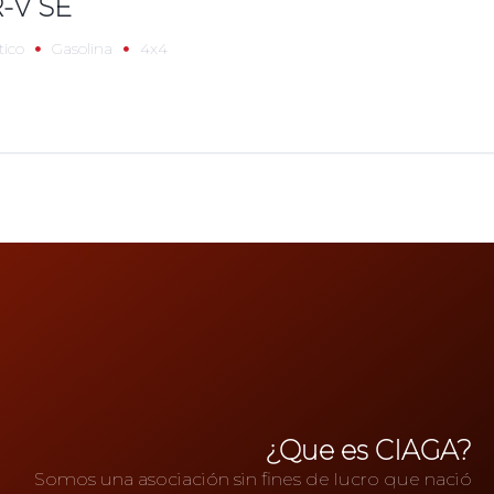
-V SE
ico
Gasolina
4x4
¿Que es CIAGA?
Somos una asociación sin fines de lucro que nació