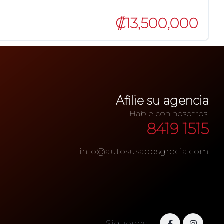
₡13,500,000
Afilie su agencia
Hable con nosotros:
8419 1515
info@autosusadosgrecia.com
Síguenos