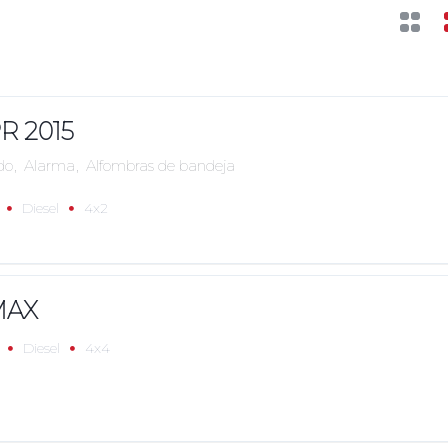
R 2015
do
,
Alarma
,
Alfombras de bandeja
Diesel
4x2
MAX
Diesel
4x4