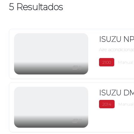
5
Resultados
ISUZU NP
Aire acondiciona
2100
Manual
9
ISUZU D
2014
Manual
7