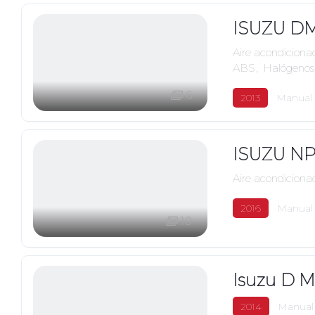
ISUZU D
Aire acondiciona
ABS
,
Halógenos
6
2013
Manual
ISUZU NP
Aire acondiciona
2016
Manual
10
Isuzu D M
2014
Manual