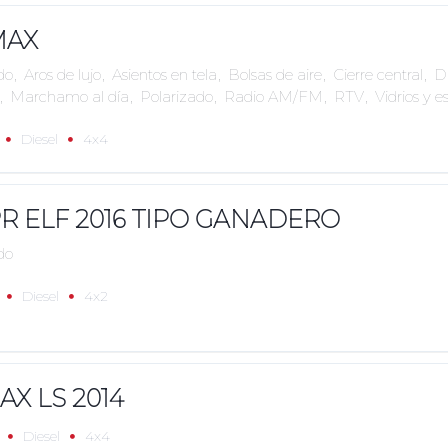
MAX
do
,
Aros de lujo
,
Asientos en tela
,
Bolsas de aire
,
Cierre central
,
Di
,
Marchamo al día
,
Polarizado
,
Radio AM/FM
,
RTV
,
Vidrios y e
Diesel
4x4
R ELF 2016 TIPO GANADERO
do
Diesel
4x2
AX LS 2014
Diesel
4x4