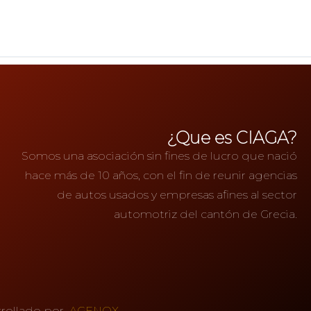
¿Que es CIAGA?
Somos una asociación sin fines de lucro que nació
hace más de 10 años, con el fin de reunir agencias
de autos usados y empresas afines al sector
automotriz del cantón de Grecia.
rrollado por
AGENOX