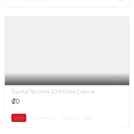
11
Toyota Tacoma 2015 Extra Cabina
₡0
2015
Automático
Gasolina
4x2