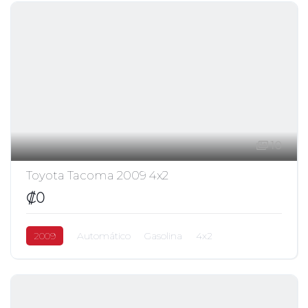
10
Toyota Tacoma 2009 4x2
₡0
2009
Automático
Gasolina
4x2