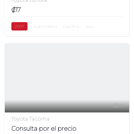
₡17
2007
Automático
Gasolina
4x4
7
Toyota Tacoma
Consulta por el precio