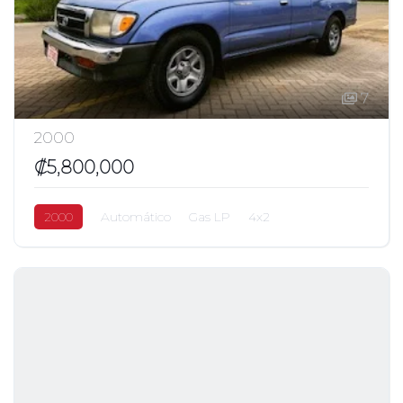
7
2000
₡5,800,000
2000
Automático
Gas LP
4x2