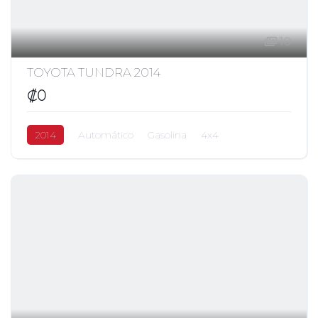
10
TOYOTA TUNDRA 2014
₡0
2014
Automático
Gasolina
4x4