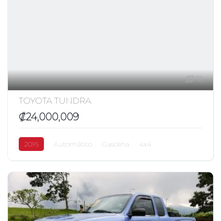
12
TOYOTA TUNDRA
₡24,000,009
2016
Automático
Gasolina
4x4