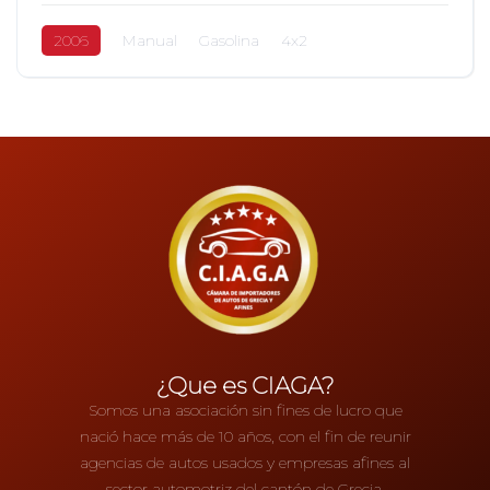
2006
Manual
Gasolina
4x2
¿Que es CIAGA?
Somos una asociación sin fines de lucro que
nació hace más de 10 años, con el fin de reunir
agencias de autos usados y empresas afines al
sector automotriz del cantón de Grecia.