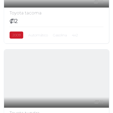
10
Toyota tacoma
₡12
2009
Automático
Gasolina
4x2
19
Toyota tundra