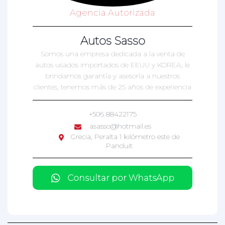
Agencia Autorizada
Autos Sasso
Somos una empresa dedicada a la venta de
autos usados importados de EEUU y KOREA, le
brindamos garantía y asesoría a nuestros
clientes, tenemos más de 25 años de experiencia
+506 88422175
asasso@hotmail.es
Grecia, Peralta 1 kilómetro este de
Panduit
Consultar por WhatsApp