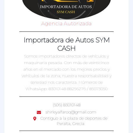
Agencia Autorizada
Importadora de Autos SYM
CASH
Somos Importadores directos de vehículos y
maquinaria pesada. Con más de veinticinco
años en el mercado con los mejores precios y
vehículos de la zona, nuestra responsabilidad y
seriedad nos caracteriza. Números de
WhatsApp: 83010148 88256276 / 85073050
(506) 83010148
shirleyalfaroq@gmail.com
Contiguo a la plaza de deportes de
Peralta, Grecia