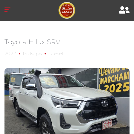
Toyota Hilux SRV
2022
Pickups
Diesel