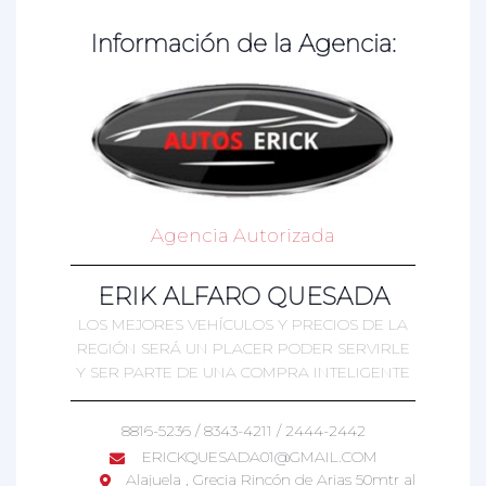
Información de la Agencia:
Agencia Autorizada
ERIK ALFARO QUESADA
LOS MEJORES VEHÍCULOS Y PRECIOS DE LA
REGIÓN SERÁ UN PLACER PODER SERVIRLE
Y SER PARTE DE UNA COMPRA INTELIGENTE
8816-5236 / 8343-4211 / 2444-2442
ERICKQUESADA01@GMAIL.COM
Alajuela , Grecia Rincón de Arias 50mtr al