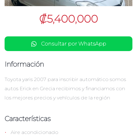
₡5,400,000
Consultar por WhatsApp
Información
Toyota yaris 2007 para inscribir automático somos
autos Erick en Grecia recibimos y financiamos con
los mejores precios y vehículos de la región
Características
•
Aire acondicionado