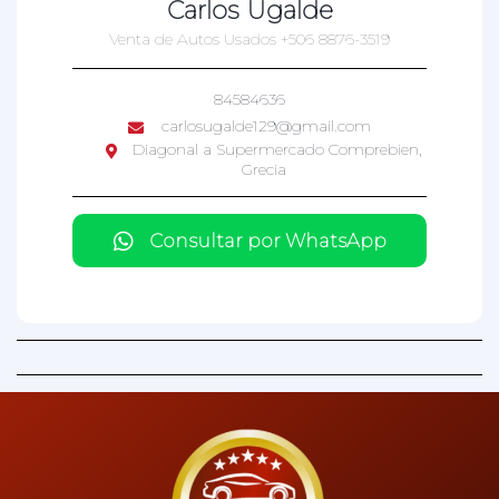
Carlos Ugalde
Venta de Autos Usados +506 8876-3519
84584636
carlosugalde129@gmail.com
Diagonal a Supermercado Comprebien,
Grecia
Consultar por WhatsApp