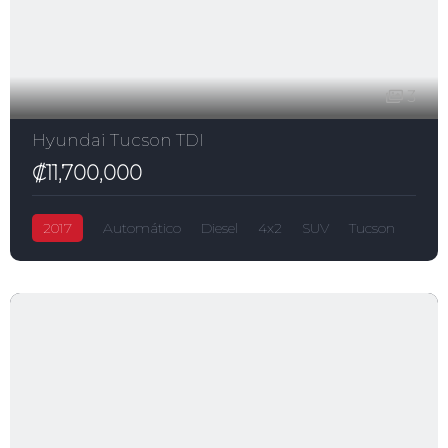
3
Hyundai Tucson TDI
₡11,700,000
2017
Automático
Diesel
4x2
SUV
Tucson
₡11,700,000
Hyundai