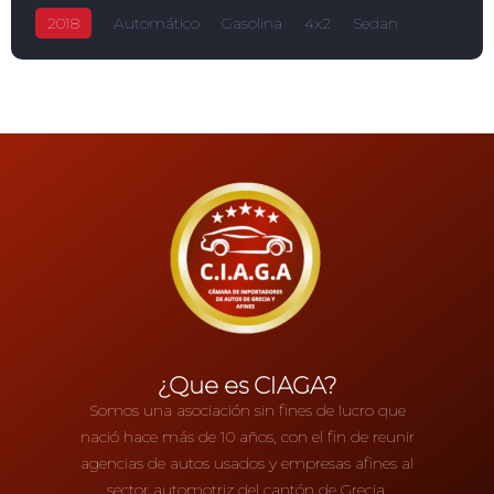
2018
Automático
Gasolina
4x2
Sedan
Accent
₡8,700,000
1,600.0L
5-puertas
Hyundai
¿Que es CIAGA?
Somos una asociación sin fines de lucro que
nació hace más de 10 años, con el fin de reunir
agencias de autos usados y empresas afines al
sector automotriz del cantón de Grecia.