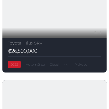
4
Toyota Hilux SRV
₡26,500,000
2022
Automático
Diesel
4x4
Pickups
Hilux
₡26,500,000
Toyota