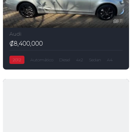
11
Audi
₡8,400,000
2012
Automático
Diesel
4x2
Sedan
A4
₡8,400,000
2,000.0L
5-puertas
Audi