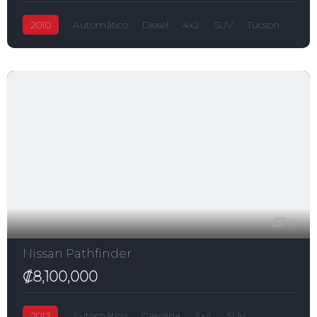
2010
Automático
Diesel
4x2
SUV
Tucson
₡11,700,000
2,000.0L
Hyundai
4
Nissan Pathfinder
₡8,100,000
2013
Automático
Gasolina
4x4
SUV