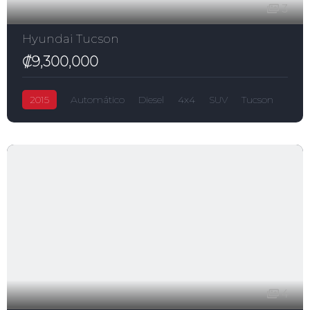
3
Hyundai Tucson
₡9,300,000
2015
Automático
Diesel
4x4
SUV
Tucson
₡9,300,000
2,000.0L
Hyundai
4