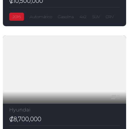
₡10,500,000
2016
Automático
Gasolina
4x2
SUV
CRV
₡10,500,000
2,400.0L
5-puertas
Honda
9
Hyundai
₡8,700,000