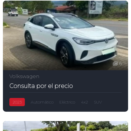
6
Volkswagen
Consulta por el precio
2023
Automático
Eléctrico
4x2
SUV
T-Cross
550.0L
5-puertas
Volkswagen