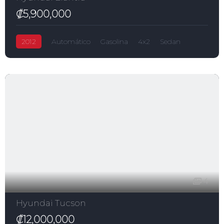
₡5,900,000
2012
Automático
Gasolina
4x2
Sedan
Elantra
₡5,900,000
1,800.0L
Hyundai
4
Hyundai Tucson
₡12,000,000