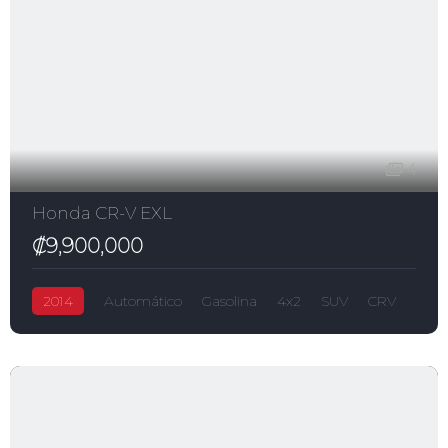
4
Honda CR-V EXL
₡9,900,000
2014
Automático
Gasolina
4x2
SUV
CRV
₡9,900,000
2,400.0L
Honda