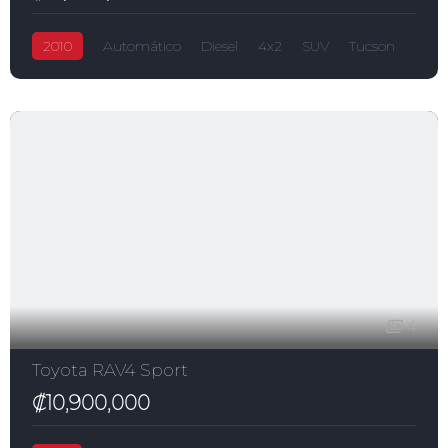
2010
Automático
Diesel
4x2
SUV
Tucson
₡12,000,000
2,000.0L
Hyundai
4
Toyota RAV4 Sport
₡10,900,000