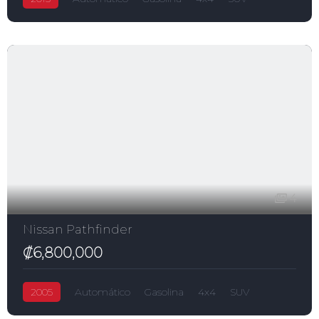
Pathfinder
₡8,100,000
3,500.0L
Nissan
4
Nissan Pathfinder
₡6,800,000
2005
Automático
Gasolina
4x4
SUV
Pathfinder
₡6,800,000
2,500.0L
Nissan