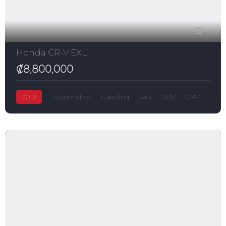
4
Honda CR-V EXL
₡8,800,000
2012
Automático
Gasolina
4x4
SUV
CRV
₡8,800,000
2,400.0L
Honda