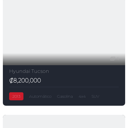
4
Hyundai Tucson
₡8,200,000
2013
Automático
Gasolina
4x4
SUV
Tucson
₡8,200,000
Hyundai