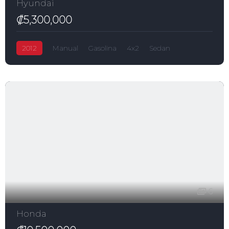
Hyundai
₡5,300,000
2012
Manual
Gasolina
4x2
Sedan
Accent
₡5,300,000
1,600.0L
5-puertas
Hyundai
6
Honda