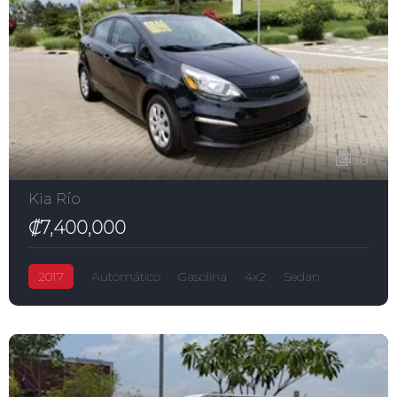
10
Kia Río
₡7,400,000
2017
Automático
Gasolina
4x2
Sedan
Rio
₡7,400,000
1,600.0L
5-puertas
Kia