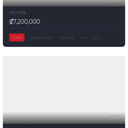
Honda
₡7,200,000
2009
Automático
Gasolina
4x2
SUV
CRV
₡7,200,000
2,400.0L
5-puertas
Honda
11