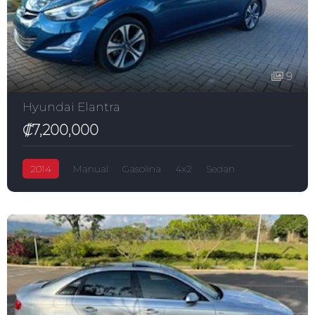
9
Hyundai Elantra
₡7,200,000
2014
Manual
Gasolina
4x2
Sedan
Elantra
₡7,200,000
2,000.0L
5-puertas
Hyundai