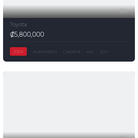
8
Toyota
₡5,800,000
2004
Automático
Gasolina
4x2
SUV
RAV4
₡5,800,000
2,400.0L
5-puertas
Toyota
9