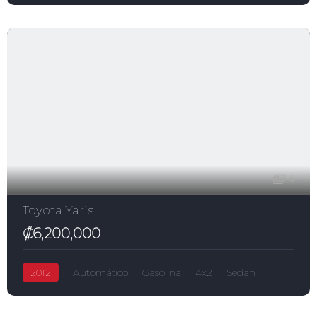
CRV
₡6,700,000
2,400.0L
Honda
4
Toyota Yaris
₡6,200,000
2012
Automático
Gasolina
4x2
Sedan
Yaris
₡6,200,000
1,500.0L
Toyota