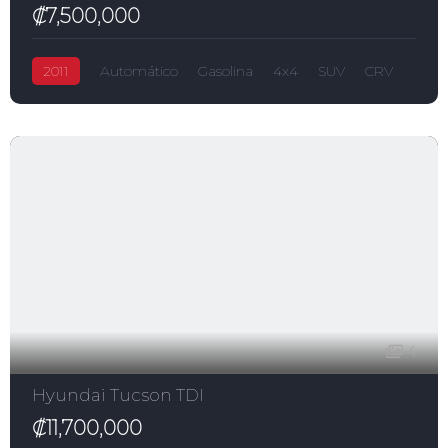
₡7,500,000
2011
Automático
Gasolina
4x4
SUV
CRV
₡7,500,000
2,400.0L
Honda
4
Hyundai Tucson TDI
₡11,700,000