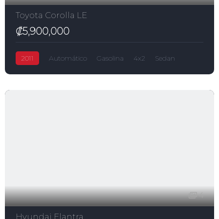
Toyota Corolla LE
₡5,900,000
2011
Automático
Gasolina
4x2
Sedan
Corolla
₡5,900,000
1,800.0L
Toyota
4
Hyundai Elantra