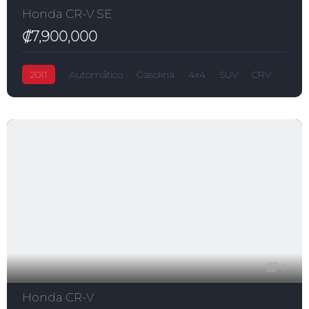
Honda CR-V SE
₡7,900,000
2011
Automático
Gasolina
4x4
SUV
CRV
₡7,900,000
2,400.0L
Honda
4
Honda CR-V