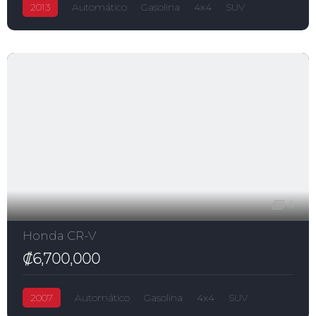
2013
Automático
Gasolina
4x4
SUV
RAV4
₡10,900,000
2,500.0L
Toyota
4
Honda CR-V
₡6,700,000
2007
Automático
Gasolina
4x4
SUV