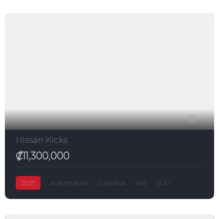
4
Nissan Kicks
₡11,300,000
2021
Automático
Gasolina
4x2
SUV
Kicks
₡11,300,000
1,600.0L
Nissan