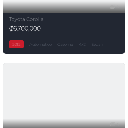
4
Toyota Corolla
₡6,700,000
2012
Automático
Gasolina
4x2
Sedan
Corolla
₡6,700,000
1,800.0L
Toyota
4