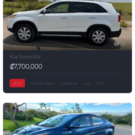
10
Kia Sorento
₡7,700,000
2012
Automático
Gasolina
4x2
SUV
Sorento
₡7,700,000
2,400.0L
5-puertas
Kia