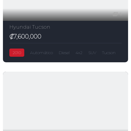
4
Hyundai Tucson
₡7,600,000
2010
Automático
Diesel
4x2
SUV
Tucson
₡7,600,000
Hyundai